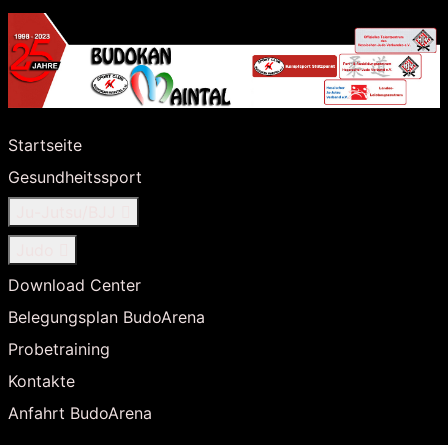
Startseite
Gesundheitssport
Ju-Jutsu/BJJ
Judo
Download Center
Belegungsplan BudoArena
Probetraining
Kontakte
Anfahrt BudoArena