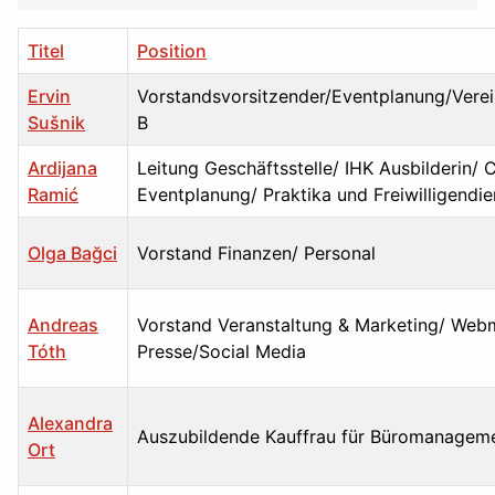
Titel
Position
Ervin
Vorstandsvorsitzender/Eventplanung/Vere
Sušnik
B
Ardijana
Leitung Geschäftsstelle/ IHK Ausbilderin/ 
Ramić
Eventplanung/ Praktika und Freiwilligendie
Olga Bağci
Vorstand Finanzen/ Personal
Andreas
Vorstand Veranstaltung & Marketing/ Web
Tóth
Presse/Social Media
Alexandra
Auszubildende Kauffrau für Büromanagem
Ort