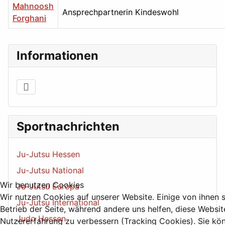
Mahnoosh
Ansprechpartnerin Kindeswohl
Forghani
Kontakte,
Informationen
Sportnachrichten
Ju-Jutsu Hessen
Ju-Jutsu National
Wir benutzen Cookies
Ju-Jutsu Europa
Wir nutzen Cookies auf unserer Website. Einige von ihnen s
Ju-Jutsu International
Betrieb der Seite, während andere uns helfen, diese Websit
Judo Hessen
Nutzererfahrung zu verbessern (Tracking Cookies). Sie kö