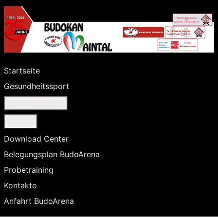
Startseite
Gesundheitssport
Ju-Jutsu/BJJ
Judo
Download Center
Belegungsplan BudoArena
Probetraining
Kontakte
Anfahrt BudoArena