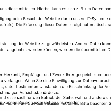
s diese mitteilen. Hierbei kann es sich z. B. um Daten hand
igung beim Besuch der Website durch unsere IT-Systeme erf
ufrufs). Die Erfassung dieser Daten erfolgt automatisch, s
reitstellung der Website zu gewährleisten. Andere Daten kö
oder angebahnt werden können, werden die übermittelten D
über Herkunft, Empfänger und Zweck Ihrer gespeicherten p
u verlangen. Wenn Sie eine Einwilligung zur Datenverarbeitu
cht, unter bestimmten Umständen die Einschränkung der Ve
uständigen Aufsichtsbehörde zu.
ind essenziell für den Betrieb der Seite, während andere u
 können Sie sich jederzeit an uns wenden.
den, ob Sie die Cookies zulassen möchten. Bitte beachten S