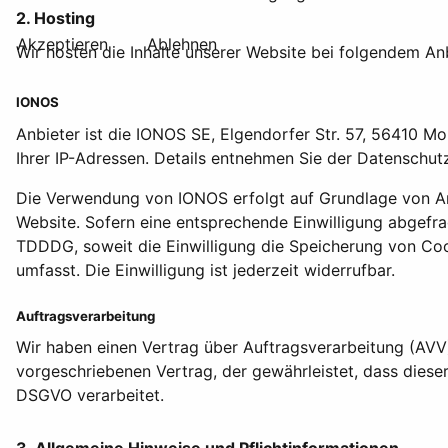
2. Hosting
Akzeptieren
Ablehnen
Wir hosten die Inhalte unserer Website bei folgendem Anb
IONOS
Anbieter ist die IONOS SE, Elgendorfer Str. 57, 56410 M
Ihrer IP-Adressen. Details entnehmen Sie der Datenschu
Die Verwendung von IONOS erfolgt auf Grundlage von Art. 
Website. Sofern eine entsprechende Einwilligung abgefrag
TDDDG, soweit die Einwilligung die Speicherung von Coo
umfasst. Die Einwilligung ist jederzeit widerrufbar.
Auftragsverarbeitung
Wir haben einen Vertrag über Auftragsverarbeitung (AVV
vorgeschriebenen Vertrag, der gewährleistet, dass dies
DSGVO verarbeitet.
3. Allgemeine Hinweise und Pflicht­informationen