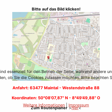
Bitte auf das Bild klicken!
ind essenziell für den Betrieb der Seite, während andere u
den, ob Sie die Cookies zulassen möchten. Bitte beachten S
Anfahrt: 63477 Maintal - Westendstraße 88
Koordinaten: 50°08'07,87'' N - 8°49'49,88'' O
Weitere Informationen
|
Impressum
Zum Routenplaner
>
hier
<