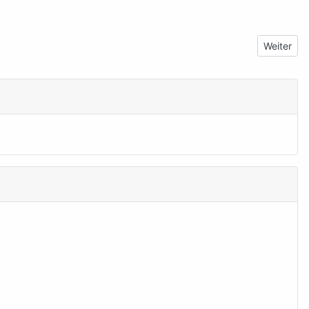
Nächster 
Weiter