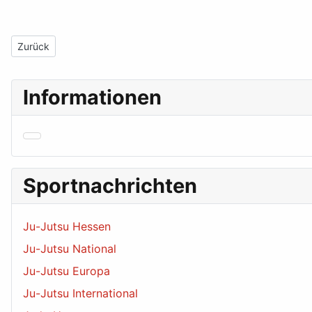
Vorheriger Beitrag: Galerie EM 2021
Zurück
Informationen
Sportnachrichten
Ju-Jutsu Hessen
Ju-Jutsu National
Ju-Jutsu Europa
Ju-Jutsu International