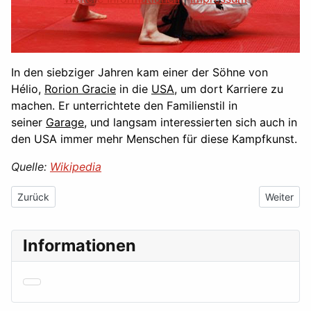
In den siebziger Jahren kam einer der Söhne von
Hélio,
Rorion Gracie
in die
USA
, um dort Karriere zu
machen. Er unterrichtete den Familienstil in
seiner
Garage
, und langsam interessierten sich auch in
den USA immer mehr Menschen für diese Kampfkunst.
Quelle:
Wikipedia
Vorheriger Beitrag: Belegung BudoArena - Dojo I & Dojo II
Nächster B
Zurück
Weiter
Informationen