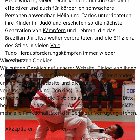
Hebelwirkung vieler Techniken und machte sie somit
effektiver und auch für körperlich schwächere
Personen anwendbar. Hélio und Carlos unterrichteten
ihre Kinder im Judō und erschufen so die nächste
Generation von
Kämpfern
und Lehrern, die das
Brazilian Jiu Jitsu weiter verbreiteten und die Effizienz
des Stiles in vielen
Vale
Tudo
Herausforderungskämpfen immer wieder
Wir benutzen Cookies
bewiesen.
Wir nutzen Cookies auf unserer Website. Einige von ihnen
sind essenziell für den Betrieb der Seite, während andere
uns helfen, diese Website und die Nutzererfahrung zu
verbessern (Tracking Cookies). Sie können selbst
entscheiden, ob Sie die Cookies zulassen möchten. Bitte
beachten Sie, dass bei einer Ablehnung womöglich nicht
mehr alle Funktionalitäten der Seite zur Verfügung stehen.
Akzeptieren
Ablehnen
Weitere Informationen
|
Impressum