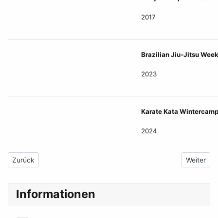
2017
Brazilian Jiu-Jitsu Wee
2023
Karate Kata Wintercam
2024
Vorheriger Beitrag: Hall of Fame Vorstand
Nächster 
Zurück
Weiter
Informationen