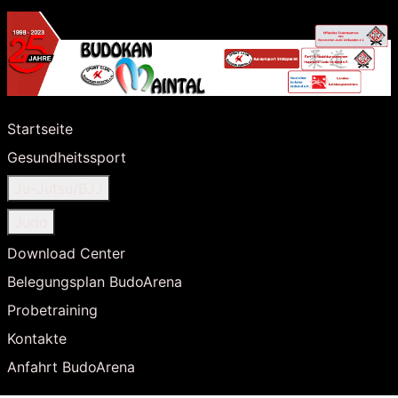
Startseite
Gesundheitssport
Ju-Jutsu/BJJ
Judo
Download Center
Belegungsplan BudoArena
Probetraining
Kontakte
Anfahrt BudoArena