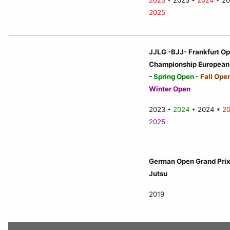
2023
* 2023 *
2024
* 20
2025
JJLG -BJJ- Frankfurt O
Championship European
-
Spring Open -
Fall Open
Winter Open
2023 *
2024
* 2024 *
20
2025
German Open Grand Prix
Jutsu
2019