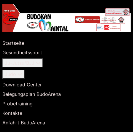
Startseite
Gesundheitssport
Ju-Jutsu/BJJ
Judo
Download Center
Belegungsplan BudoArena
Probetraining
Kontakte
Anfahrt BudoArena