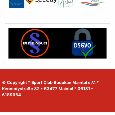
© Copyright * Sport Club Budokan Maintal e.V. *
Kennedystraße 32 * 63477 Maintal * 06181 -
6189664