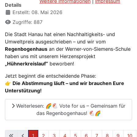
Weitere Informationen
|
Impressum
Details
Erstellt: 08. Mai 2026
Zugriffe: 887
Die Stadt Hanau hat einen Nachhaltigkeits- und
Umweltpreis ausgeschrieben – und wir vom
Regenbogenhaus
an der Werner-von-Siemens-Schule
haben uns mit unserem Herzensprojekt
„Hühnerkreislauf“
beworben!
Jetzt beginnt die entscheidende Phase:
👉
Die Abstimmung läuft – und wir brauchen Eure
Unterstützung!
Weiterlesen: 🌈🐔 Vote for us – Gemeinsam für
das Regenbogenhaus! 🐔🌈
1
2
3
4
5
6
7
8
9
10