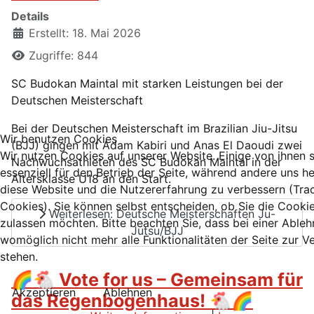
Details
Erstellt: 18. Mai 2026
Zugriffe: 844
SC Budokan Maintal mit starken Leistungen bei der
Deutschen Meisterschaft
Bei der Deutschen Meisterschaft im Brazilian Jiu-Jitsu
Wir benutzen Cookies
(BJJ) gingen mit Adam Kabiri und Anas El Daoudi zwei
Wir nutzen Cookies auf unserer Website. Einige von ihnen 
Nachwuchsathleten des SC Budokan Maintal in der
essenziell für den Betrieb der Seite, während andere uns he
Altersklasse U18 an den Start.
diese Website und die Nutzererfahrung zu verbessern (Tra
Cookies). Sie können selbst entscheiden, ob Sie die Cooki
Weiterlesen: Deutsche Meisterschaften Ju-
zulassen möchten. Bitte beachten Sie, dass bei einer Able
Jutsu/BJJ
womöglich nicht mehr alle Funktionalitäten der Seite zur 
stehen.
🌈🐔 Vote for us – Gemeinsam für
Akzeptieren
Ablehnen
das Regenbogenhaus! 🐔🌈