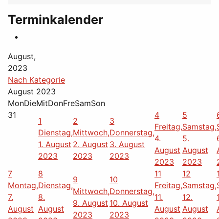
Terminkalender
August,
2023
Nach Kategorie
August 2023
Mon
Die
Mit
Don
Fre
Sam
Son
31
4
5
1
2
3
Freitag,
Samstag,
Dienstag,
Mittwoch,
Donnerstag,
4.
5.
1. August
2. August
3. August
August
August
2023
2023
2023
2023
2023
7
8
11
12
9
10
Montag,
Dienstag,
Freitag,
Samstag,
Mittwoch,
Donnerstag,
7.
8.
11.
12.
9. August
10. August
August
August
August
August
2023
2023