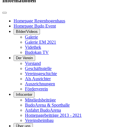
Informationen
Homepage Regenbogenhaus
Homepage Budo Event
Bilder/Videos
Galerie
Galerie EM 2021
Videthek
Budokan TV
Der Verein
Vorstand
Geschäftsstelle
Vereinsgeschichte
Als Ausrichter
Auszeichnungen
Förderverein
Infocenter
Mitgliedsbeiträge
BudoArena & Sporthalle
Anfahrt BudoArena
Homepagebeiträge 2013 - 2021
Vereinsheimbau
Über uns