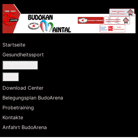
Startseite
Gesundheitssport
Ju-Jutsu/BJJ
Judo
Download Center
Belegungsplan BudoArena
Probetraining
Kontakte
Anfahrt BudoArena