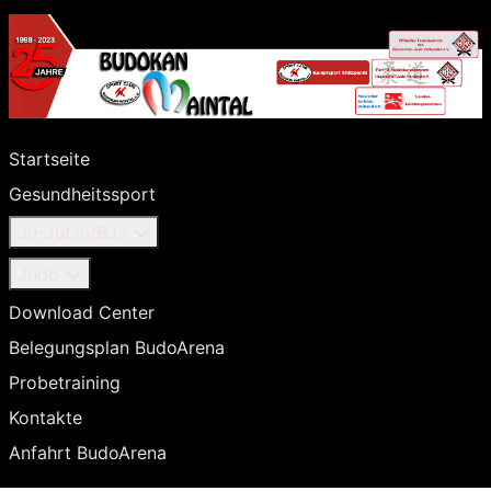
Startseite
Gesundheitssport
Ju-Jutsu/BJJ
Judo
Download Center
Belegungsplan BudoArena
Probetraining
Kontakte
Anfahrt BudoArena