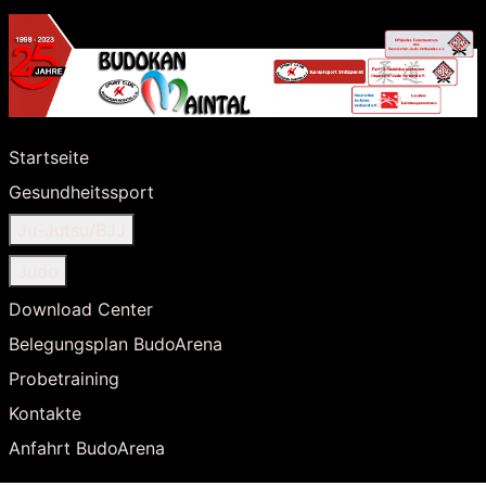
Startseite
Gesundheitssport
Ju-Jutsu/BJJ
Judo
Download Center
Belegungsplan BudoArena
Probetraining
Kontakte
Anfahrt BudoArena