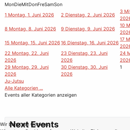
Mon
Die
Mit
Don
Fre
Sam
Son
3
Mi
1
Montag, 1. Juni 2026
2
Dienstag, 2. Juni 2026
202
10
M
8
Montag, 8. Juni 2026
9
Dienstag, 9. Juni 2026
202
17
M
15
Montag, 15. Juni 2026
16
Dienstag, 16. Juni 2026
202
22
Montag, 22. Juni
23
Dienstag, 23. Juni
24
M
2026
2026
202
29
Montag, 29. Juni
30
Dienstag, 30. Juni
1
2026
2026
Ju-Jutsu
Alle Kategorien ...
Events aller Kategorien anzeigen
Next Events
Wir benutzen Cookies