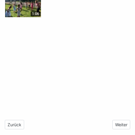
Vorheriger Beitrag: Impressum
Nächster 
Zurück
Weiter