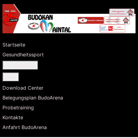
Startseite
Gesundheitssport
Ju-Jutsu/BJJ
Judo
Download Center
Belegungsplan BudoArena
Probetraining
Kontakte
Anfahrt BudoArena