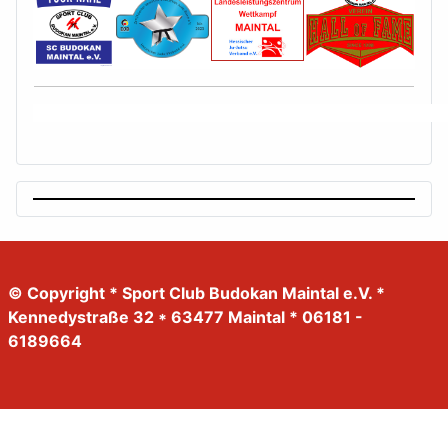
© Copyright * Sport Club Budokan Maintal e.V. *
Kennedystraße 32 * 63477 Maintal * 06181 -
6189664