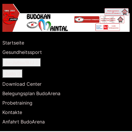
Startseite
Gesundheitssport
Ju-Jutsu/BJJ
Judo
Download Center
Belegungsplan BudoArena
Probetraining
Kontakte
Anfahrt BudoArena