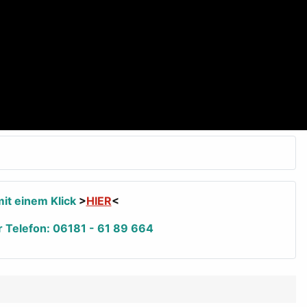
it einem Klick
>
HIER
<
r Telefon: 06181 - 61 89 664