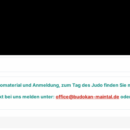
nfomaterial und Anmeldung, zum Tag des Judo finden Sie m
kt bei uns melden unter:
office@budokan-maintal.de
ode