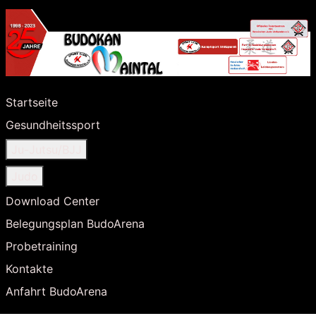
Startseite
Gesundheitssport
Ju-Jutsu/BJJ
Judo
Download Center
Belegungsplan BudoArena
Probetraining
Kontakte
Anfahrt BudoArena