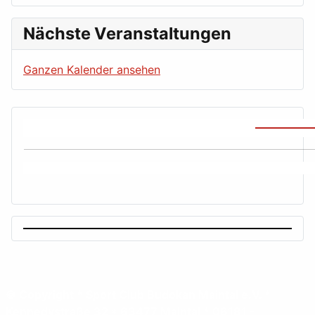
Nächste Veranstaltungen
Ganzen Kalender ansehen
© Copyright * Sport Club Budokan Maintal e.V. *
Kennedystraße 32 * 63477 Maintal * 06181 -