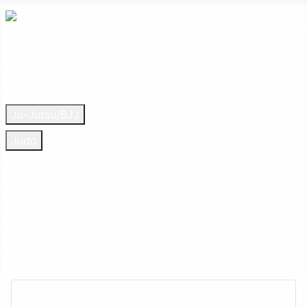
Startseite
Gesundheitssport
Ju-Jutsu/BJJ
Judo
Download Center
Belegungsplan BudoArena
Probetraining
Kontakte
Anfahrt BudoArena