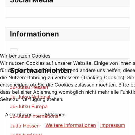
Informationen
Wir benutzen Cookies
Wir nutzen Cookies auf unserer Website. Einige von ihnen s
Sportnachrichten
für den Betrieb der Seite, während andere uns helfen, dies
die Nutzererfahrung zu verbessern (Tracking Cookies). Sie
entscheiden, ob Sie die Cookies zulassen möchten. Bitte b
Ju-Jutsu Hessen
dass bei einer Ablehnung womöglich nicht mehr alle Funkti
Ju-Jutsu National
Seite zur Verfügung stehen.
Ju-Jutsu Europa
Akzeptieren
Ablehnen
Ju-Jutsu International
Weitere Informationen
|
Impressum
Judo Hessen