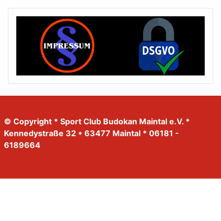
© Copyright * Sport Club Budokan Maintal e.V. *
Kennedystraße 32 * 63477 Maintal * 06181 -
6189664