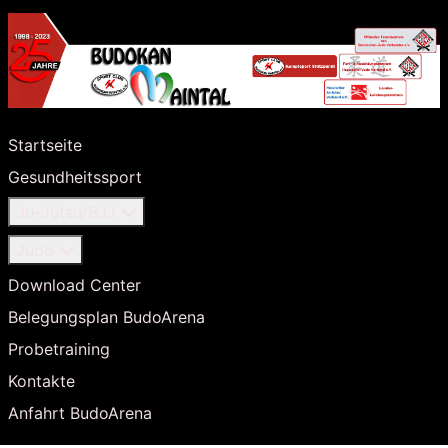
Startseite
Gesundheitssport
Ju-Jutsu/BJJ
Judo
Download Center
Belegungsplan BudoArena
Probetraining
Kontakte
Anfahrt BudoArena