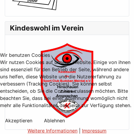
Kindeswohl im Verein
Wir benutzen Cookies
Wir nutzen Cookies auf unserer Website. Einige von ihnen
sind essenziell für den Betrieb der Seite, während andere
uns helfen, diese Website und die Nutzererfahrung zu
verbessern (Tracking Cookies). Sie können selbst
entscheiden, ob Sie die Cookies zulassen möchten. Bitte
beachten Sie, dass bei einer Ablehnung womöglich nicht
mehr alle Funktionalitäten der Seite zur Verfügung stehen.
Akzeptieren
Ablehnen
Weitere Informationen
|
Impressum