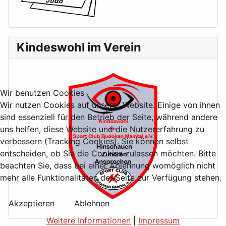
Kindeswohl im Verein
Wir benutzen Cookies
Wir nutzen Cookies auf unserer Website. Einige von ihnen
sind essenziell für den Betrieb der Seite, während andere
uns helfen, diese Website und die Nutzererfahrung zu
verbessern (Tracking Cookies). Sie können selbst
entscheiden, ob Sie die Cookies zulassen möchten. Bitte
beachten Sie, dass bei einer Ablehnung womöglich nicht
mehr alle Funktionalitäten der Seite zur Verfügung stehen.
Akzeptieren
Ablehnen
Weitere Informationen
|
Impressum